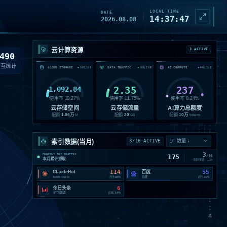
LOCAL TIME
DATE
14:37:49
2026.08.08
云计算资源
3 ACTIVE
490
交互统计
CLOUD STORAGE
DATA TRAFFIC
AI COMPUTE
ONLINE
ONLINE
ONLINE
1,092.84
2.35
237
使用率
10.27
%
使用率
11.75
%
使用率
0.24
%
云存储空间
云存储流量
AI算力总额度
配额
1.06
万
配额
20
配额
10
万
M
GB
tokens
索引数据(当月)
3/16 ACTIVE
3
MONTHLY BOT TRAFFIC
175
/
16
本月累计抓取
活跃来源 ·
19
%
114
55
ClaudeBot
百度
Anthropic
百度
占比
65%
占比
31%
6
今日头条
字节跳动
占比
3.4%