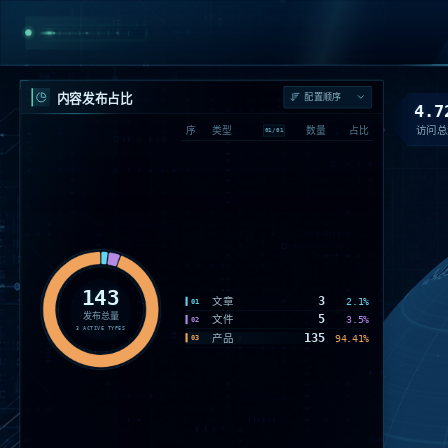
内容发布占比
4.7
访问总
序
类型
数量
占比
01
/
01
143
3
文章
2.1%
01
发布总量
5
文件
3.5%
02
3
ACTIVE TYPES
135
产品
94.41%
03