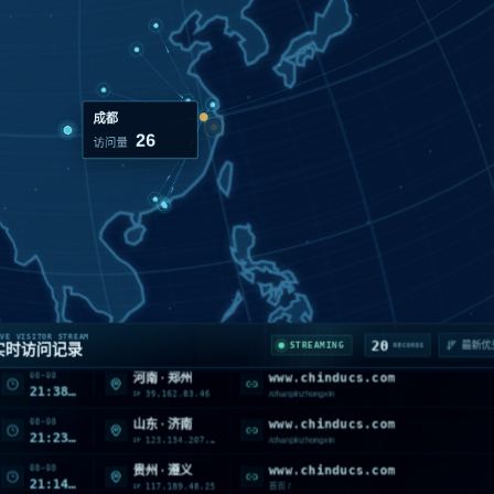
广州
21
访问量
08-08
chinducs.com
河北 · 沧州
22:18:28
175.27.195.100
首页 /
IP
08-08
www.chinducs.com
美国 · California · Monrovia
22:14:56
216.73.217.126
/sitemap.xml
IP
VE VISITOR STREAM
20
STREAMING
实时访问记录
RECORDS
08-08
www.chinducs.com
河南 · 郑州
21:38:45
39.162.83.46
/chanpinzhongxin
IP
08-08
www.chinducs.com
山东 · 济南
21:23:34
123.134.207.224
/chanpinzhongxin
IP
08-08
www.chinducs.com
贵州 · 遵义
21:14:31
117.189.48.25
首页 /
IP
08-08
www.chinducs.com
北京