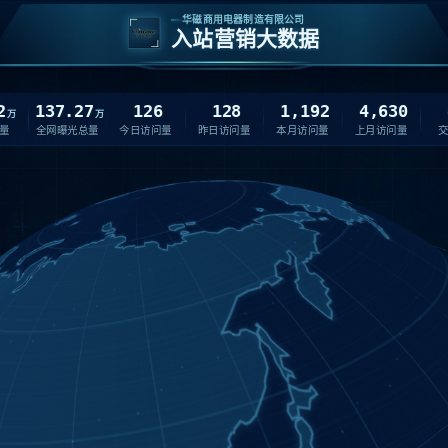
华磁商用电器制造有限公司
入站营销大数据
2
137.27
126
128
1,192
4,630
万
万
量
全网曝光总量
今日访问量
昨日访问量
本月访问量
上月访问量