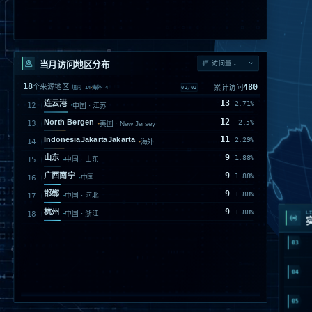
当月访问地区分布
18
480
个来源地区
累计访问
01
/
02
境内
14
海外
4
114
Monrovia
23.75%
美国 · California
101
阳泉
21.04%
中国 · 山西
37
北京
7.71%
中国
27
上海
5.63%
中国
01
26
成都
5.42%
中国 · 四川
21
02
广州
4.38%
中国 · 广东
21
LI
深圳
4.38%
中国 · 广东
03
17
香港
3.54%
中国
15
VirginiaRichmond
3.13%
美国
04
15
南京
3.13%
中国 · 江苏
05
14
西安
2.92%
中国 · 陕西