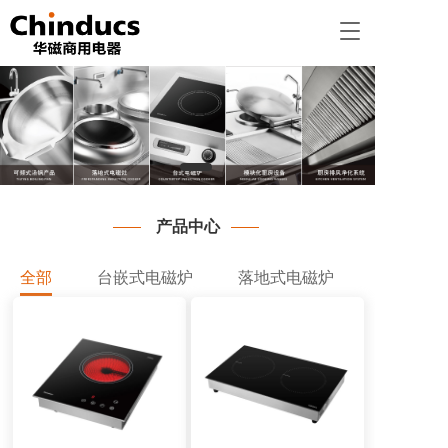
T
o
g
g
l
e
n
a
v
i
产品中心
g
a
t
全部
台嵌式电磁炉
落地式电磁炉
i
o
n