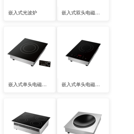
嵌入式光波炉
嵌入式双头电磁炉-旋钮式
嵌入式单头电磁炉-旋钮式
嵌入式单头电磁炉-触控式